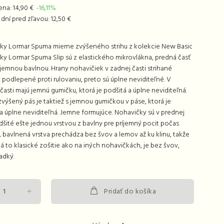
ena: 14,90 €
-16,11%
dní pred zľavou: 12,50 €
ky Lormar Spuma mierne zvýšeného strihu z kolekcie New Basic
y Lormar Spuma Slip sú z elastického mikrovlákna, predná časť
jemnou bavlnou. Hrany nohavičiek v zadnej časti strihané
 podlepené proti rulovaniu, preto sú úplne neviditeľné. V
časti majú jemnú gumičku, ktorá je podšitá a úplne neviditeľná.
výšený pás je taktiež s jemnou gumičkou v páse, ktorá je
a úplne neviditeľná. Jemne formujúce. Nohavičky sú v prednej
dšité ešte jednou vrstvou z bavlny pre príjemný pocit počas
 bavlnená vrstva prechádza bez švov a lemov až ku klinu, takže
á to klasické zošitie ako na iných nohavičkách, je bez švov,
adký.
Pridať do košíka