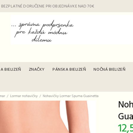
 BEZPLATNÉ DORUČENIE PRI OBJEDNÁVKE NAD 70€
A BIELIZEŇ
ZNAČKY
PÁNSKA BIELIZEŇ
NOČNÁ BIELIZEŇ
mar
Lormar nohavičky
Nohavičky Lormar Spuma Guainetta
Noh
Gua
12,