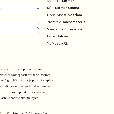
Výrobca:
Lormar
Kód:
Lormar Spuma
Dostupnosť:
Skladom
Zloženie:
micromateriál
Špeciálnosť:
bezšvové
Farba:
telová
Veľkosť:
XXL
havičky Lormar Spuma Slip sú
čiek v zadnej časti strihané laserom,
jemnú gumičku, ktorá je podšitá a úplne
e podšitá a úplne neviditeľná. Jemne
 pre príjemný pocit počas nosenia,
lasické zošitie ako na iných
itie. K
ombinovateľné ku všetkým