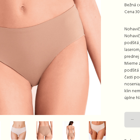
Bežná c
Cena 30 
Nohavič
Nohavičk
podšitá 
laserom,
prednej 
Mierne z
podšitá 
časti po
nosenia,
klin nem
úplne hl