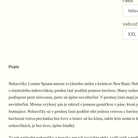
Farba
Veľkosť
Popis
Nohavičky Lormar Spuma mierne zvýšeného strihu z kolekcie New Basic No
z elastického mikrovlákna, predná časť podšitá jemnou bavlnou. Hrany nohavi
podlepené proti rulovaniu, preto sú úplne neviditeľné. V prednej časti majú 
neviditeľná.
Mierne zvýšený pás je taktiež s jemnou gumičkou v páse, ktorá j
formujúce.
Nohavičky sú v prednej časti
podšité ešte jednou vrstvou z bavlny
bavlnená vrstva prechádza bez švov a lemov až ku klinu, takže klin nemá to k
nohavičkách, je bez švov, úplne hladký.
Za nás najlepšie nohavičky z ponuky pre ich invisible efekt, vyšší strih a podš