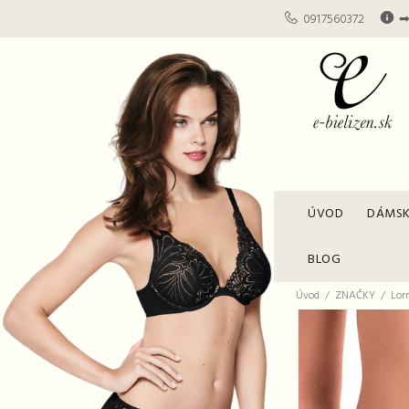
0917560372
➡
ÚVOD
DÁMSK
BLOG
Úvod
ZNAČKY
Lor