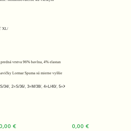
ť XL/
 predná vrstva 96% bavlna, 4% elastan
havičky Lormar Spuma sú mierne vyššie
XS/34/, 2=S/36/, 3=M/38/, 4=L/40/, 5=XL/42/, 6=XXL/44/
0,00 €
0,00 €