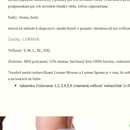
podprsenkám pre ich invisible hladký efekt.
Určite odporúčame.
Farby: čierna, biela
telová už nebude k dispozícii- model končí v ponuke /skladom už len veľkos
Značka: LORMAR
Veľkosti: S, M, L, XL, XXL
Zloženie: 88% polyamid, 12% elastan, bavlnený klin 100% bavlna, vnútorná
*rozdiel medzi nohavičkami Lormar Mousse a Lormar Spuma je v tom, že no
a na bokoch sú širšie.
talianske číslovanie 1,2,3,4,5,6 znamená veľkosť nohavičiek:1=