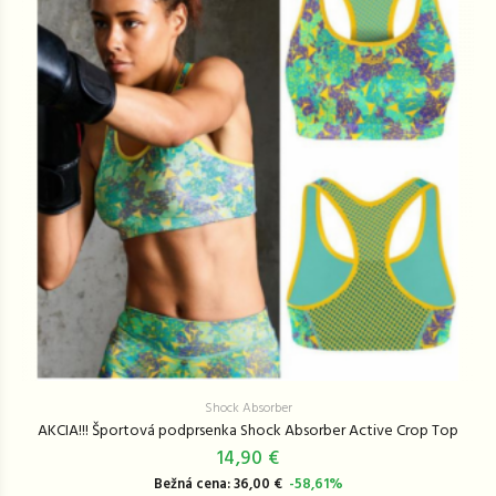
Shock Absorber
AKCIA!!! Športová podprsenka Shock Absorber Active Crop Top
14,90 €
Bežná cena: 36,00 €
-58,61%