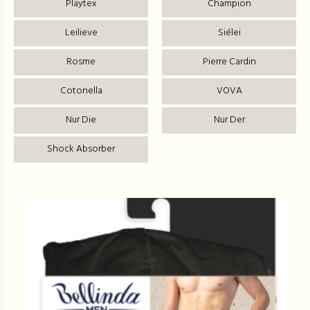
Playtex
Champion
Leilieve
Siélei
Rosme
Pierre Cardin
Cotonella
VOVA
Nur Die
Nur Der
Shock Absorber