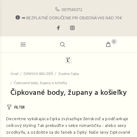
0917560372
➡ BEZPLATNÉ DORUČENIE PRI OBJEDNÁVKE NAD 70€
0
Úvod
DÁMSKA BIELIZEŇ
Zvodná čipka
Čipkované body, župany a košieľky
Čipkované body, župany a košieľky
FILTER
Decentne vykúkajúca čipka zvýrazňuje ženskosť a podčiarkuje
celkový styling. Tak prebuďte v sebe romantičku - alebo sexy
zvodkyňu, a ozdobte sa do farieb a čipky. Naše sexy čipkované