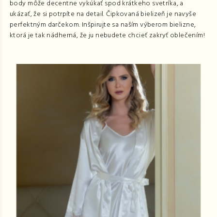
body môže decentne vykúkať spod krátkeho svetríka, a
ukázať, že si potrpíte na detail. Čipkovaná bielizeň je navyše
perfektným darčekom. Inšpirujte sa naším výberom bielizne,
ktorá je tak nádherná, že ju nebudete chcieť zakryť oblečením!