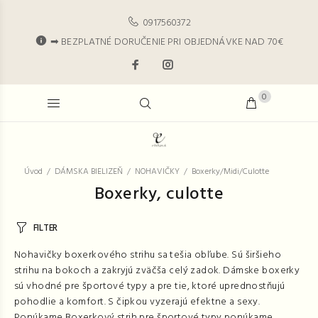
0917560372
➡ BEZPLATNÉ DORUČENIE PRI OBJEDNÁVKE NAD 70€
0
Úvod
DÁMSKA BIELIZEŇ
NOHAVIČKY
Boxerky/Midi/Culotte
Boxerky, culotte
FILTER
Nohavičky boxerkového strihu sa tešia obľube. Sú širšieho
strihu na bokoch a zakryjú zväčša celý zadok. Dámske boxerky
sú vhodné pre športové typy a pre tie, ktoré uprednostňujú
pohodlie a komfort. S čipkou vyzerajú efektne a sexy.
Ponúkame Boxerkový strih pre športové typy ponúkame