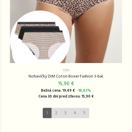
DIM
Nohavičky DIM Coton Boxer Fashion 3-bal.
15,90 €
Bežná cena: 19,49 €
-18,42%
Cena 30 dní pred zľavou: 15,90 €
1
2
3
4
5