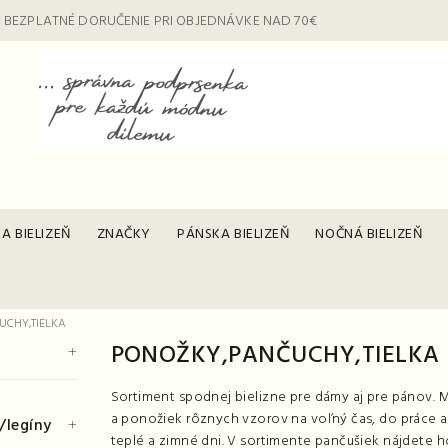
 BEZPLATNÉ DORUČENIE PRI OBJEDNÁVKE NAD 70€
A BIELIZEŇ
ZNAČKY
PÁNSKA BIELIZEŇ
NOČNÁ BIELIZEŇ
UCHY,TIELKA
PONOŽKY,PANČUCHY,TIELKA
Sortiment spodnej bielizne pre dámy aj pre pánov. M
a ponožiek rôznych vzorov na voľný čas, do práce 
/legíny
teplé a zimné dni. V sortimente pančušiek nájdete