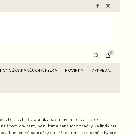
0
PONOŽKY,PANČUCHY,TIELKA
NOVINKY
VÝPREDAJ
ôžete si vybrať z ponuky bavlnených tielok, tričiek
a na šport. Pre dámy ponúkame pančuchy značky Bellinda pre
 hodvábne jemné pančušky do práce, formujúce pančuchy pre