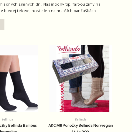
hladných zimných dní. Náš módny tip: farbou zimy na
ň v bledej telovej noste len na hrubších pančuškách.
Bellinda
Bellinda
nožky Bellinda Bambus
AKCIA!!! Ponožky Bellinda Norwegian