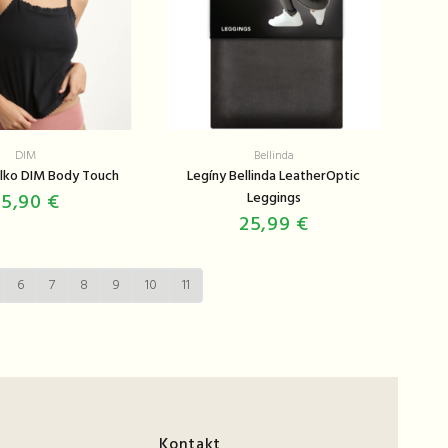
DIM
Bellinda
lko DIM Body Touch
Legíny Bellinda LeatherOptic
25,90 €
Leggings
25,99 €
6
7
8
9
10
11
Kontakt