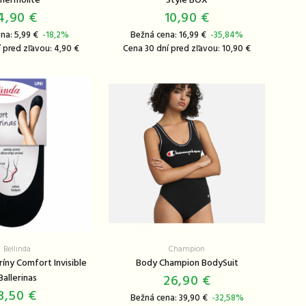
hermolite
Style BOX
4,90 €
10,90 €
na: 5,99 €
-18,2%
Bežná cena: 16,99 €
-35,84%
 pred zľavou: 4,90 €
Cena 30 dní pred zľavou: 10,90 €
Bellinda
Champion
ríny Comfort Invisible
Body Champion BodySuit
Ballerinas
26,90 €
3,50 €
Bežná cena: 39,90 €
-32,58%