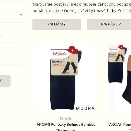
tvarovanie postavy, alebo hrubšie pančuchy počas c
nohách je určite čierna, a všetky tmavé farby. Odtie
Pre DÁMY
Pre PÁNOV
k
ť
Bellinda
AKCIA!!! Ponožky Bellinda Bambus
AKCIA!!! Po