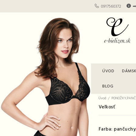
0917560372
➡
ÚVOD
DÁMSK
BLOG
Úvod
PONOŽKY,PANČ
Veľkosť
Farba: pančuchy