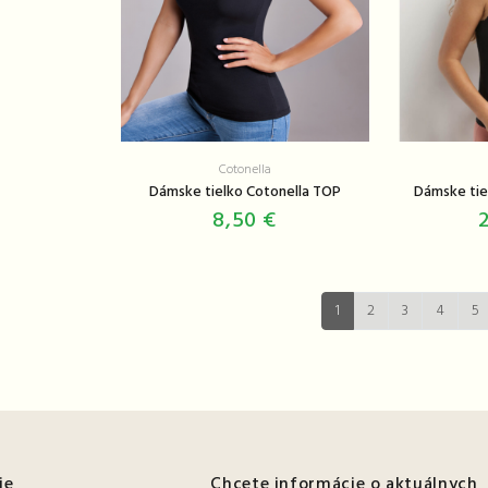
Cotonella
Dámske tielko Cotonella TOP
Dámske tie
8,50 €
1
2
3
4
5
ie
Chcete informácie o aktuálnych