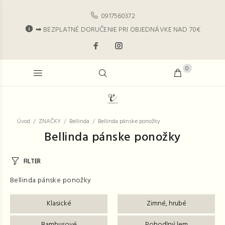
0917560372
➡ BEZPLATNÉ DORUČENIE PRI OBJEDNÁVKE NAD 70€
0
Úvod
ZNAČKY
Bellinda
Bellinda pánske ponožky
Bellinda pánske ponožky
FILTER
Bellinda pánske ponožky
Klasické
Zimné, hrubé
Bambusové
Pohodlný lem