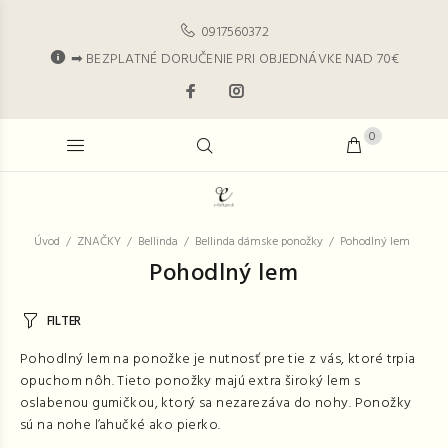
0917560372
➡ BEZPLATNÉ DORUČENIE PRI OBJEDNÁVKE NAD 70€
0
Úvod
ZNAČKY
Bellinda
Bellinda dámske ponožky
Pohodlný lem
Pohodlný lem
FILTER
Pohodlný lem na ponožke je nutnosť pre tie z vás, ktoré trpia
opuchom nôh. Tieto ponožky majú extra široký lem s
oslabenou gumičkou, ktorý sa nezarezáva do nohy. Ponožky
sú na nohe ľahučké ako pierko.