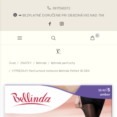
0917560372
➡ BEZPLATNÉ DORUČENIE PRI OBJEDNÁVKE NAD 70€
0
Úvod
ZNAČKY
Bellinda
Bellinda pančuchy
VÝPREDAJ!!! Pančuchové nohavice Bellinda Perfect 40 DEN