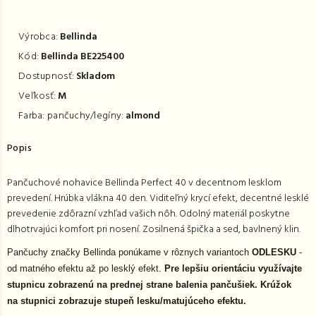
Výrobca:
Bellinda
Kód:
Bellinda BE225400
Dostupnosť:
Skladom
Veľkosť:
M
Farba: pančuchy/legíny:
almond
Popis
Pančuchové nohavice Bellinda Perfect 40 v decentnom lesklom
prevedení. Hrúbka vlákna 40 den. Viditeľný krycí efekt, decentné lesklé
prevedenie zdôrazní vzhľad vašich nôh. Odolný materiál poskytne
dlhotrvajúci komfort pri nosení. Zosilnená špička a sed, bavlnený klin.
Pančuchy značky Bellinda ponúkame v rôznych variantoch
ODLESKU
-
od matného efektu až po lesklý efekt.
Pre lepšiu orientáciu využívajte
stupnicu zobrazenú na prednej strane balenia pančušiek. Krúžok
na stupnici zobrazuje stupeň lesku/matujúceho efektu.