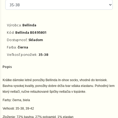
Výrobca:
Bellinda
Kód:
Bellinda BE495801
Dostupnosť:
Skladom
Farba:
čierna
Veľkosť ponožiek:
35-38
Popis
Krátke dámske letné ponožky Bellinda In-shoe socks, vhodné do tenisiek.
Bavlna vysokej kvality, ponožky dobre držia tvar vďaka elastanu. Pohodlný lem
ktorý netlačí, ručne retiazkované špičky netlačia v topánke.
Farby: čierna, biela
Veľkosti: 35-38, 39-42
Zloženie: 72% bavlna, 27% polyamid, 1% elastan