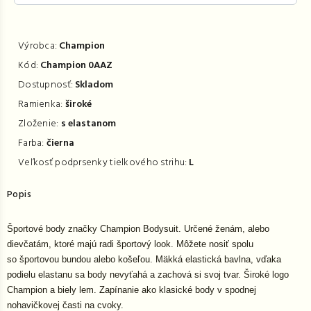
Výrobca:
Champion
Kód:
Champion 0AAZ
Dostupnosť:
Skladom
Ramienka:
široké
Zloženie:
s elastanom
Farba:
čierna
Veľkosť podprsenky tielkového strihu:
L
Popis
Športové body značky Champion Bodysuit. Určené ženám, alebo
dievčatám, ktoré majú radi športový look. Môžete nosiť spolu
so športovou bundou alebo košeľou. Mäkká elastická bavlna, vďaka
podielu elastanu sa body nevyťahá a zachová si svoj tvar. Široké logo
Champion a biely lem. Zapínanie ako klasické body v spodnej
nohavičkovej časti na cvoky.