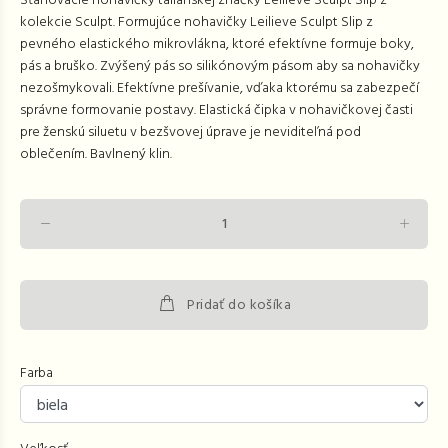
Sťahovacie nohavičky talianskej značky Leilieve Sculpt Slip z
kolekcie Sculpt. Formujúce nohavičky Leilieve Sculpt Slip z
pevného elastického mikrovlákna, ktoré efektívne formuje boky,
pás a bruško. Zvýšený pás so silikónovým pásom aby sa nohavičky
nezošmykovali. Efektívne prešívanie, vďaka ktorému sa zabezpečí
správne formovanie postavy. Elastická čipka v nohavičkovej časti
pre ženskú siluetu v bezšvovej úprave je neviditeľná pod
oblečením. Bavlnený klin.
Pridať do košíka
Farba