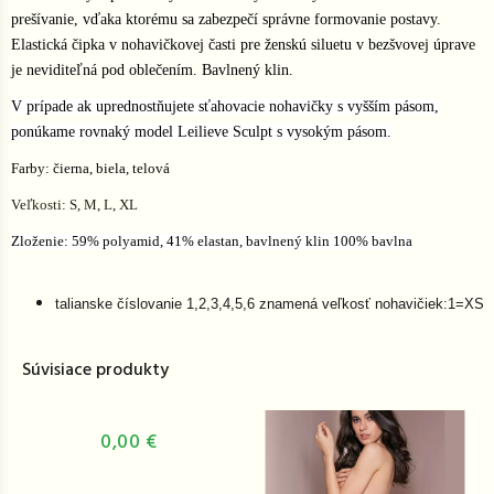
prešívanie, vďaka ktorému sa zabezpečí správne formovanie postavy.
Elastická čipka v nohavičkovej časti pre ženskú siluetu v bezšvovej úprave
je neviditeľná pod oblečením. Bavlnený klin.
V prípade ak uprednostňujete sťahovacie nohavičky s vyšším pásom,
ponúkame rovnaký model Leilieve Sculpt s vysokým pásom.
Farby: čierna, biela, telová
Veľkosti: S, M, L, XL
Zloženie: 59% polyamid, 41% elastan, bavlnený klin 100% bavlna
talianske číslovanie 1,2,3,4,5,6 znamená veľkosť nohavičiek:1=XS/
Súvisiace produkty
0,00 €