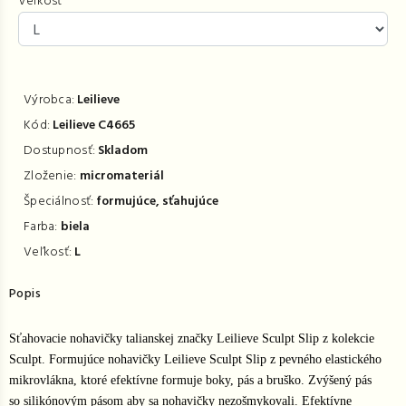
Veľkosť
Výrobca:
Leilieve
Kód:
Leilieve C4665
Dostupnosť:
Skladom
Zloženie:
micromateriál
Špeciálnosť:
formujúce, sťahujúce
Farba:
biela
Veľkosť:
L
Popis
Sťahovacie nohavičky talianskej značky Leilieve Sculpt Slip z kolekcie
Sculpt. Formujúce nohavičky Leilieve Sculpt Slip z pevného elastického
mikrovlákna, ktoré efektívne formuje boky, pás a bruško. Zvýšený pás
so silikónovým pásom aby sa nohavičky nezošmykovali. Efektívne