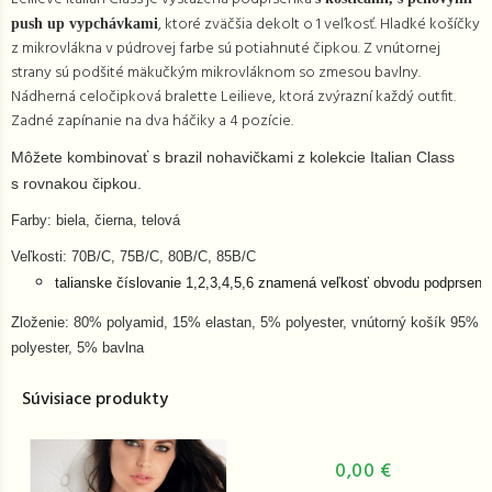
, ktoré zväčšia dekolt o 1 veľkosť. Hladké košíčky
push up vypchávkami
z mikrovlákna v púdrovej farbe sú potiahnuté čipkou. Z vnútornej
strany sú podšité mäkučkým mikrovláknom so zmesou bavlny.
Nádherná celočipková bralette Leilieve, ktorá zvýrazní každý outfit.
Zadné zapínanie na dva háčiky a 4 pozície.
Môžete kombinovať s brazil nohavičkami z kolekcie Italian Class
s rovnakou čipkou.
Farby: biela, čierna, telová
Veľkosti: 70B/C, 75B/C, 80B/C, 85B/C
talianske číslovanie 1,2,3,4,5,6 znamená veľkosť obvodu podprse
Zloženie: 80% polyamid, 15% elastan, 5% polyester, vnútorný košík 95%
polyester, 5% bavlna
Súvisiace produkty
0,00 €