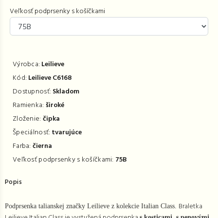
Veľkosť podprsenky s košíčkami
Výrobca:
Leilieve
Kód:
Leilieve C6168
Dostupnosť:
Skladom
Ramienka:
široké
Zloženie:
čipka
Špeciálnosť:
tvarujúce
Farba:
čierna
Veľkosť podprsenky s košíčkami:
75B
Popis
Braletka
Podprsenka talianskej značky Leilieve z kolekcie Italian Class.
Leilieve Italian Class je v
ystužená podprsenka
s kosticami, s penovými