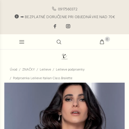
0917560372
➡ BEZPLATNÉ DORUČENIE PRI OBJEDNÁVKE NAD 70€
0
Úvod
ZNAČKY
Leilieve
Leilieve podprsenky
Podprsenka Leilieve Italian Class Bralette