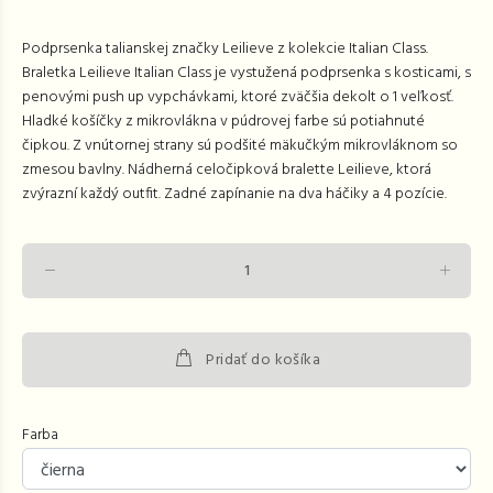
Podprsenka talianskej značky Leilieve z kolekcie Italian Class.
Braletka Leilieve Italian Class je vystužená podprsenka s kosticami, s
penovými push up vypchávkami, ktoré zväčšia dekolt o 1 veľkosť.
Hladké košíčky z mikrovlákna v púdrovej farbe sú potiahnuté
čipkou. Z vnútornej strany sú podšité mäkučkým mikrovláknom so
zmesou bavlny. Nádherná celočipková bralette Leilieve, ktorá
zvýrazní každý outfit. Zadné zapínanie na dva háčiky a 4 pozície.
Pridať do košíka
Farba