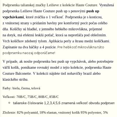
Podprsenka talianskej značky Leilieve z kolekcie Haute Couture.
Vystužená
podprsenka Leilieve Haute Couture push up s penovými
push up
vypchávkami
, ktoré zväčšia o 1 veľkosť. Podprsenka je s kosticou,
z vnútornej strany s pridaním bavlny pre komfortný pocit počas celého
dňa. Košíčky sú hladké, z jemného hebkého mikrovlákna, príjemné
na dotyk, má efektnú lesklú potlač, ktorá sa nepretláča pod oblečením.
Vrch košíčkov zdobený tylom. Aplikácia perly a štrasu medzi košíčkami.
Pre hebkosť mikrovlákna túto
Zapínanie na dva háčiky a 4 pozície.
podprsenku naozaj odporúčame!
V prípade, ak nosíte podprsenku bez push up vypchávok, alebo potrebujete
väčší košík, ponúkame rovnaký model z tejto kolekcie, podprsenka Haute
Couture Balconette. V kolekcii nájdete tiež nohavičky brazil alebo
klasického strihu.
Farby: biela, čierna, telová
Veľkosti: 70B/C, 75B/C, 80B/C, 85B/C
talianske číslovanie 1,2,3,4,5,6 znamená veľkosť obvodu podprse
,
Zloženie: 82% polyamid, 18% elastan, vnútorný košík 95% polyester
5%