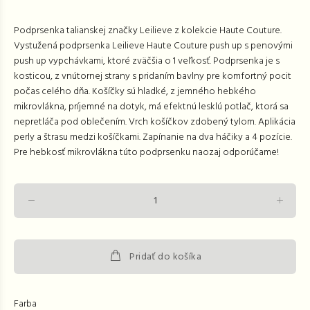
Podprsenka talianskej značky Leilieve z kolekcie Haute Couture.
Vystužená podprsenka Leilieve Haute Couture push up s penovými
push up vypchávkami, ktoré zväčšia o 1 veľkosť. Podprsenka je s
kosticou, z vnútornej strany s pridaním bavlny pre komfortný pocit
počas celého dňa. Košíčky sú hladké, z jemného hebkého
mikrovlákna, príjemné na dotyk, má efektnú lesklú potlač, ktorá sa
nepretláča pod oblečením. Vrch košíčkov zdobený tylom. Aplikácia
perly a štrasu medzi košíčkami. Zapínanie na dva háčiky a 4 pozície.
Pre hebkosť mikrovlákna túto podprsenku naozaj odporúčame!
Pridať do košíka
Farba