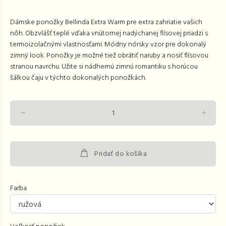
Dámske ponožky Bellinda Extra Warm pre extra zahriatie vašich
nôh. Obzvlášť teplé vďaka vnútornej nadýchanej flísovej priadzi s
termoizolačnými vlastnosťami. Módny nórsky vzor pre dokonalý
zimný look. Ponožky je možné tiež obrátiť naruby a nosiť flísovou
stranou navrchu. Užite si nádhernú zimnú romantiku s horúcou
šálkou čaju v týchto dokonalých ponožkách.
Pridať do košíka
Farba