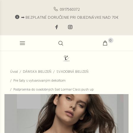
0917560372
➡ BEZPLATNÉ DORUČENIE PRI OBJEDNÁVKE NAD 70€
0
Úvod
DÁMSKA BIELIZEŇ
SVADOBNÁ BIELIZEŇ
Pre šaty s vytvarovaným dekoltom
Podprsenka do svadobných šiat Lormar Class push up