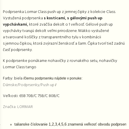
Podprsenka Lormar Class push up z jemnej čipky z kolekcie Class.
Vystužená podprsenka
s kosticami,
s
gélovými
push up
vypchávkami,
ktoré zväčšia dekolt o 1 veľkosť. Gélové push up
vypchávky tvarujú dekolt veľmi prirodzene. Mäkko vystužené
a tvarované košíčky z transparentného tylu v kombinácii
s jemnou
čipkou, ktorá zvýrazní ženskosť a šarm.
Čipka tvorí tiež zadnú
časť podprsenky.
K podprsenke ponúkame nohavičky z rovnakého setu, nohavičky
Lormar Class tango
Farby: biela
/čiernu podprsenku nájdete v ponuke:
Dámske/Podprsenky/Push up
/
Veľkosti: 65B 70B/C 75B/C 80B/C
Značka: LORMAR
talianske číslovanie 1,2,3,4,5,6 znamená veľkosť obvodu podprse