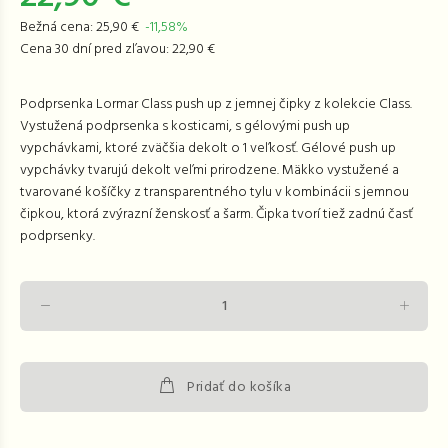
Bežná cena: 25,90 €
-11,58%
Cena 30 dní pred zľavou: 22,90 €
Podprsenka Lormar Class push up z jemnej čipky z kolekcie Class.
Vystužená podprsenka s kosticami, s gélovými push up
vypchávkami, ktoré zväčšia dekolt o 1 veľkosť. Gélové push up
vypchávky tvarujú dekolt veľmi prirodzene. Mäkko vystužené a
tvarované košíčky z transparentného tylu v kombinácii s jemnou
čipkou, ktorá zvýrazní ženskosť a šarm. Čipka tvorí tiež zadnú časť
podprsenky.
Pridať do košíka