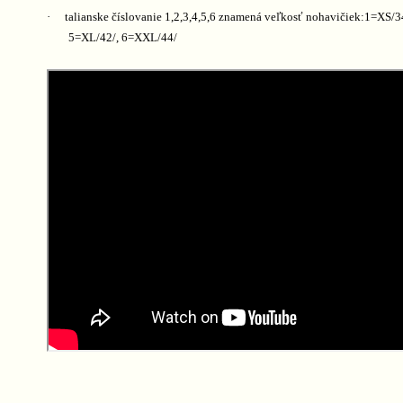
·
talianske číslovanie 1,2,3,4,5,6 znamená veľkosť nohavičiek:1=XS/3
5=XL/42/, 6=XXL/44/