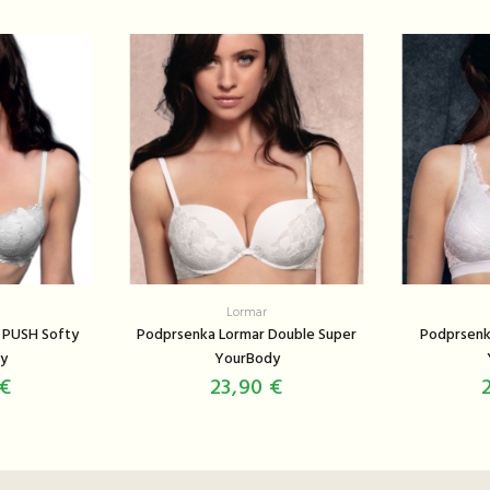
Lormar
 PUSH Softy
Podprsenka Lormar Double Super
Podprsenk
y
YourBody
 €
23,90 €