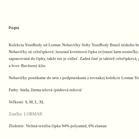
Popis
Kolekcia YourBody od Lormar
. Nohavičky Softy YourBody Brazil
nízkeho bra
Nohavičky sú celočipkové, luxusná kvetinová čipka zvýrazní šarm nositeľky.
zapracovaná do čipky, takže nie je vidieť. Zadná časť je taktiež celočipkov
a švov. Bavlnený klin.
Nohavičky ponúkame do setu s podprsenkami z rovnakej kolekcie Lormar Y
Farby:
biela, čierna
telová /púdrová ružová/
Veľkosti: S, M, L, XL
Značka: LORMAR
Zloženie: Vrchná textília čipka 94% polyamid, 6% elastan