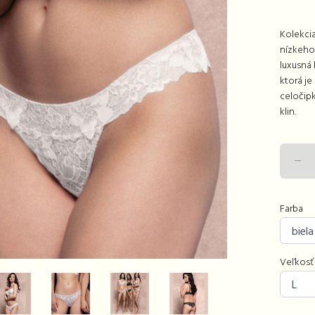
Kolekci
nízkeho 
luxusná 
ktorá je
celočip
klin.
Farba
Veľkosť