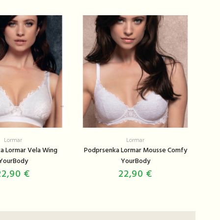
Lormar
Lormar
a Lormar Vela Wing
Podprsenka Lormar Mousse Comfy
YourBody
YourBody
22,90 €
22,90 €