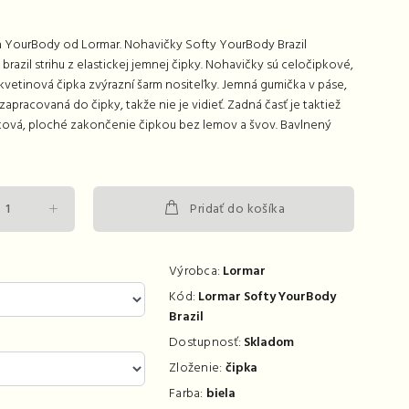
a YourBody od Lormar. Nohavičky Softy YourBody Brazil
brazil strihu z elastickej jemnej čipky. Nohavičky sú celočipkové,
kvetinová čipka zvýrazní šarm nositeľky. Jemná gumička v páse,
 zapracovaná do čipky, takže nie je vidieť. Zadná časť je taktiež
ková, ploché zakončenie čipkou bez lemov a švov. Bavlnený
Pridať do košíka
Výrobca:
Lormar
Kód:
Lormar Softy YourBody
Brazil
Dostupnosť:
Skladom
Zloženie:
čipka
Farba:
biela