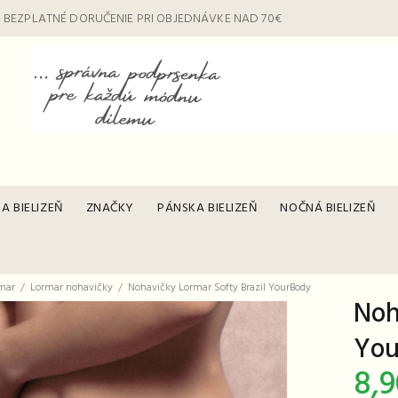
 BEZPLATNÉ DORUČENIE PRI OBJEDNÁVKE NAD 70€
A BIELIZEŇ
ZNAČKY
PÁNSKA BIELIZEŇ
NOČNÁ BIELIZEŇ
mar
Lormar nohavičky
Nohavičky Lormar Softy Brazil YourBody
Noh
You
8,9