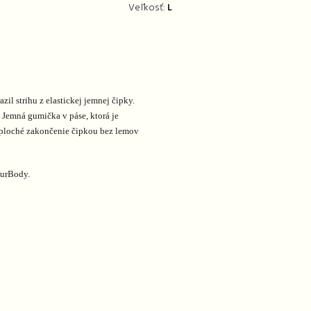
Veľkosť:
L
zil strihu z elastickej jemnej čipky.
 Jemná gumička v páse, ktorá je
á, ploché zakončenie čipkou bez lemov
ourBody.