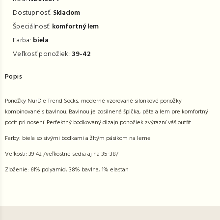
Dostupnosť:
Skladom
Špeciálnosť:
komfortný lem
Farba:
biela
Veľkosť ponožiek:
39-42
Popis
Ponožky NurDie Trend Socks, moderné vzorované silonkové ponožky
kombinované s bavlnou. Bavlnou je zosilnená špička, päta a lem pre komfortný
pocit pri nosení. Perfektný bodkovaný dizajn ponožiek zvýrazní váš outfit.
Farby: biela so sivými bodkami a žltým pásikom na leme
Veľkosti: 39-42 /veľkostne sedia aj na 35-38/
Zloženie: 61% polyamid, 38% bavlna, 1% elastan