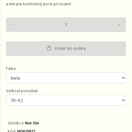
a lem pre komfortný pocit pri nosení.
Pridať do košíka
Farba
Veľkosť ponožiek
Výrobca:
Nur Die
Kód:
ND615871