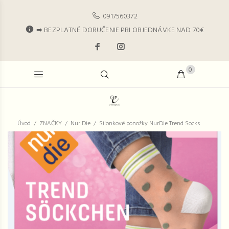
0917560372
➡ BEZPLATNÉ DORUČENIE PRI OBJEDNÁVKE NAD 70€
0
Úvod
ZNAČKY
Nur Die
Silonkové ponožky NurDie Trend Socks