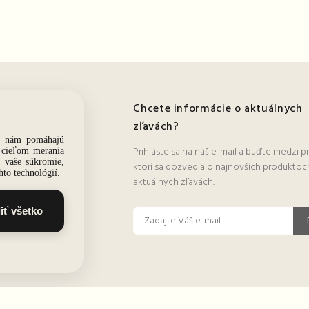
ie
Chcete informácie o aktuálnych
zľavách?
tovné
Prihláste sa na náš e-mail a buďte medzi p
ktorí sa dozvedia o najnovších produktoc
aktuálnych zľavách.
 podmienky
lamácia tovaru