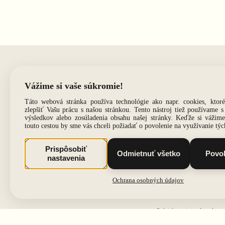
Dôležité informác
Dodacia lehota a poš
Spôsoby platby
Osobný odber
Všeobecné obchodné
Vrátenie/ výmena/ rek
Tabuľka veľkostí
FAQ - časté otázky
O nás
Odstúpenie od zmluvy