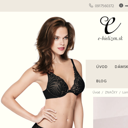
0917560372
➡
ÚVOD
DÁMSK
BLOG
Úvod
ZNAČKY
Lor