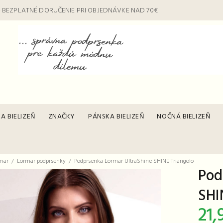
 BEZPLATNÉ DORUČENIE PRI OBJEDNÁVKE NAD 70€
A BIELIZEŇ
ZNAČKY
PÁNSKA BIELIZEŇ
NOČNÁ BIELIZEŇ
mar
Lormar podprsenky
Podprsenka Lormar UltraShine SHINE Triangolo
Pod
SHI
21,