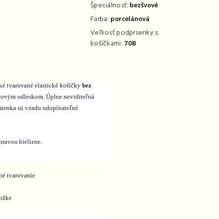
Špeciálnosť:
bezšvové
Farba:
porcelánová
Veľkosť podprsenky s
košíčkami:
70B
é tvarované elastické košíčky
bez
novým odleskom. Úplne neviditeľná
amienka sú vzadu odopínateľné
ravou bielizne.
né tvarovanie
ožke