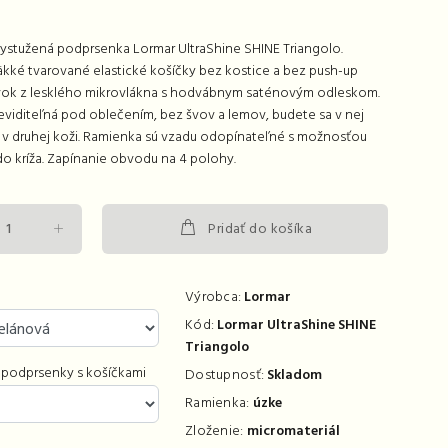
ystužená podprsenka Lormar UltraShine SHINE Triangolo.
kké tvarované elastické košíčky bez kostice a bez push-up
ok z lesklého mikrovlákna s hodvábnym saténovým odleskom.
eviditeľná pod oblečením, bez švov a lemov, budete sa v nej
o v druhej koži. Ramienka sú vzadu odopínateľné s možnosťou
o kríža. Zapínanie obvodu na 4 polohy.
Pridať do košíka
Výrobca:
Lormar
Kód:
Lormar UltraShine SHINE
Triangolo
 podprsenky s košíčkami
Dostupnosť:
Skladom
Ramienka:
úzke
Zloženie:
micromateriál