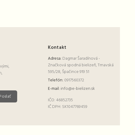
Kontakt
Adresa:
Dagmar Šaradínová -
Značková spodná bielizeň, Trnavská
rvými,
595/28, Špačince 919 51
h,
Telefón:
0917560372
E-mail:
info@e-bielizen.sk
Poslať
IČO:
46852735
IČ DPH:
SK1047769459