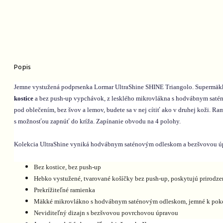
Popis
Jemne vystužená podprsenka Lormar UltraShine SHINE Triangolo. Supermäkk
kostice
a bez push-up vypchávok, z lesklého mikrovlákna s hodvábnym saté
pod oblečením, bez švov a lemov, budete sa v nej cítiť ako v druhej koži. R
s možnosťou zapnúť do kríža. Zapínanie obvodu na 4 polohy.
Kolekcia UltraShine vyniká hodvábnym saténovým odleskom a bezšvovou úp
Bez kostice, bez push-up
Hebko vystužené, tvarované košíčky bez push-up, poskytujú prirodze
Prekrížiteľné ramienka
Mäkké mikrovlákno s hodvábnym saténovým odleskom, jemné k pok
Neviditeľný dizajn s bezšvovou povrchovou úpravou