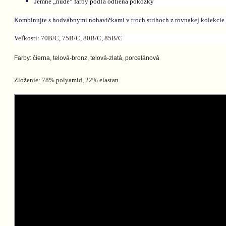
Jemné „nude“ farby podľa odtieňa pokožky
Kombinujte s hodvábnymi nohavičkami v troch strihoch z rovnakej kolekcie 
Veľkosti: 70B/C, 75B/C, 80B/C, 85B/C
Farby: čierna, telová-bronz, telová-zlatá, porcelánová
Zloženie: 78% polyamid, 22% elastan