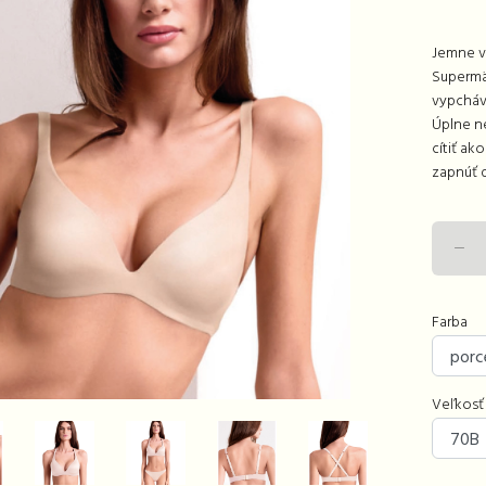
Jemne v
Supermä
vypcháv
Úplne n
cítiť ak
zapnúť d
Farba
Veľkosť