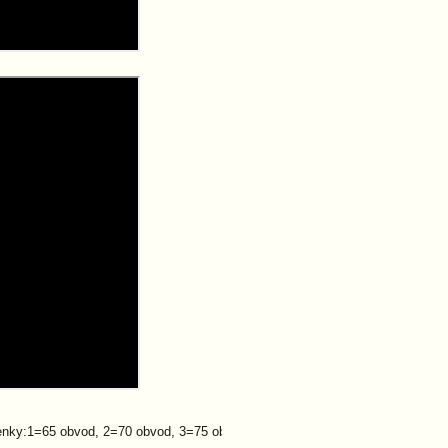
rsenky:1=65 obvod, 2=70 obvod, 3=75 obvod, 4=80 obvod, 5=85 obvod, 6=90 