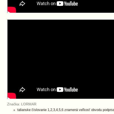
Značka: LORMAR
talianske číslovanie 1,2,3,4,5,6 znamená veľkosť obvodu podp