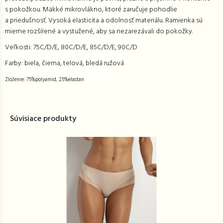
s pokožkou. Mäkké mikrovlákno, ktoré zaručuje pohodlie
a priedušnosť. Vysoká elasticita a odolnosť materiálu. Ramienka sú
mierne rozšírené a vystužené, aby sa nezarezávali do pokožky.
Veľkosti: 75C/D/E, 80C/D/E, 85C/D/E, 90C/D
Farby: biela, čierna, telová, bledá ružová
Zloženie: 75%polyamid, 25%elastan
Súvisiace produkty