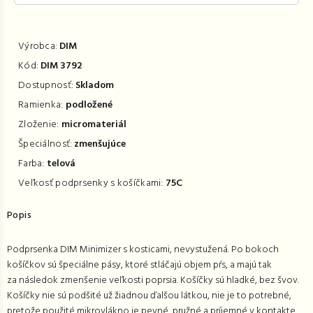
Výrobca:
DIM
Kód:
DIM 3792
Dostupnosť:
Skladom
Ramienka:
podložené
Zloženie:
micromateriál
Špeciálnosť:
zmenšujúce
Farba:
telová
Veľkosť podprsenky s košíčkami:
75C
Popis
Podprsenka DIM Minimizer s kosticami, nevystužená. Po bokoch
košíčkov sú špeciálne pásy, ktoré stláčajú objem pŕs, a majú tak
za následok zmenšenie veľkosti poprsia. Košíčky sú hladké, bez švov.
Košíčky nie sú podšité už žiadnou ďalšou látkou, nie je to potrebné,
pretože použité mikrovlákno je pevné, pružné a príjemné v kontakte