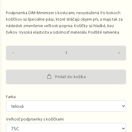
Podprsenka DIM Minimizer s kosticami, nevystužená. Po bokoch
košíčkov sú špeciálne pásy, ktoré stláčajú objem pŕs, a majú tak za
následok zmenšenie veľkosti poprsia. Košíčky sú hladké, bez
švíkov. Vysoká elasticita a odolnosť materiálu. Podšité ramienka.
Pridať do košíka
Farba
Veľkosť podprsenky s košíčkami