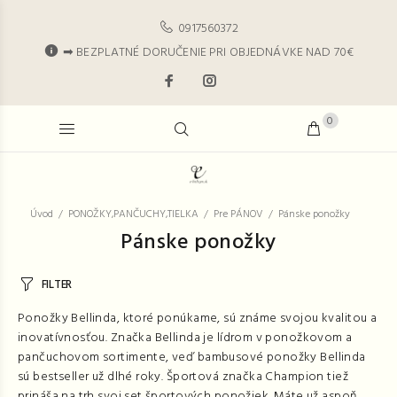
0917560372
➡ BEZPLATNÉ DORUČENIE PRI OBJEDNÁVKE NAD 70€
0
Úvod
PONOŽKY,PANČUCHY,TIELKA
Pre PÁNOV
Pánske ponožky
Pánske ponožky
FILTER
Ponožky Bellinda, ktoré ponúkame, sú známe svojou kvalitou a
inovatívnosťou. Značka Bellinda je lídrom v ponožkovom a
pančuchovom sortimente, veď bambusové ponožky Bellinda
sú bestseller už dlhé roky. Športová značka Champion tiež
prináša na trh svoj set športových ponožiek. Máte už aspoň