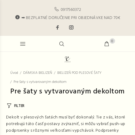
0917560372
➡ BEZPLATNÉ DORUČENIE PRI OBJEDNÁVKE NAD 70€
0
Úvod
DÁMSKA BIELIZEŇ
BIELIZEŇ POD PLESOVÉ ŠATY
Pre šaty s vytvarovaným dekoltom
Pre šaty s vytvarovaným dekoltom
FILTER
Dekolt v plesových šatách musí byť dokonalý. Tie z vás, ktoré
potrebujú túto časť postavy zvýrazniť, si môžu vybrať push-up
podprsenky s rôznymi veľkosťami vypchávok. Podprsenky