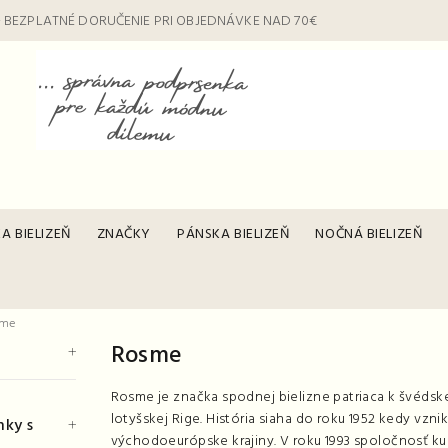
 BEZPLATNÉ DORUČENIE PRI OBJEDNÁVKE NAD 70€
A BIELIZEŇ
ZNAČKY
PÁNSKA BIELIZEŇ
NOČNÁ BIELIZEŇ
sme
Rosme
Rosme je značka spodnej bielizne patriaca k švéd
lotyšskej Rige. História siaha do roku 1952 kedy vznik
nky s
východoeurópske krajiny. V roku 1993 spoločnosť ku