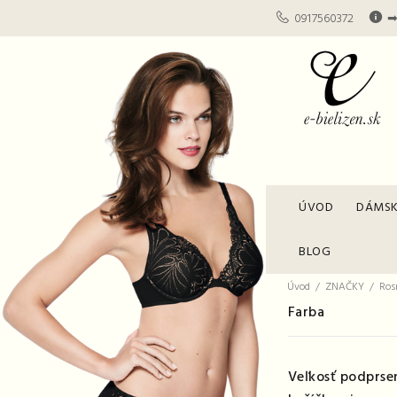
0917560372
➡
ÚVOD
DÁMSK
BLOG
Úvod
ZNAČKY
Ro
Farba
Veľkosť podprse