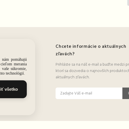
ie
Chcete informácie o aktuálnych
zľavách?
tovné
Prihláste sa na náš e-mail a buďte medzi p
ktorí sa dozvedia o najnovších produktoc
aktuálnych zľavách.
 podmienky
lamácia tovaru