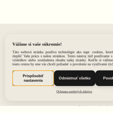
Dôležité informác
Dodacia lehota a poš
Spôsoby platby
Osobný odber
Všeobecné obchodné
Vrátenie/ výmena/ rek
Tabuľka veľkostí
FAQ - časté otázky
O nás
Odstúpenie od zmluvy