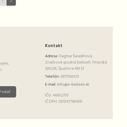
1
2
Kontakt
Adresa:
Dagmar Šaradínová -
Značková spodná bielizeň, Trnavská
rvými,
595/28, Špačince 919 51
h,
Telefón:
0917560372
E-mail:
info@e-bielizen.sk
Poslať
IČO:
46852735
IČ DPH:
SK1047769459