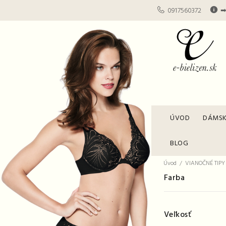
0917560372
➡
ÚVOD
DÁMSK
BLOG
Úvod
VIANOČNÉ TIPY
Farba
Veľkosť