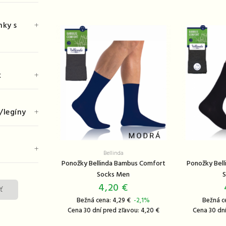
nky s
k
/legíny
Bellinda
Ponožky Bellinda Bambus Comfort
Ponožky Bel
Socks Men
S
4,20 €
ť
Bežná cena: 4,29 €
-2,1%
Bežná c
Cena 30 dní pred zľavou: 4,20 €
Cena 30 dní