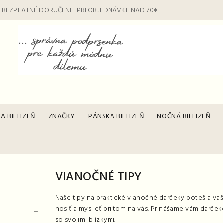
 BEZPLATNÉ DORUČENIE PRI OBJEDNÁVKE NAD 70€
A BIELIZEŇ
ZNAČKY
PÁNSKA BIELIZEŇ
NOČNÁ BIELIZEŇ
VIANOČNÉ TIPY
Naše tipy na praktické vianočné darčeky potešia vaši
nosiť a myslieť pri tom na vás. Prinášame vám darček
so svojimi blízkymi.