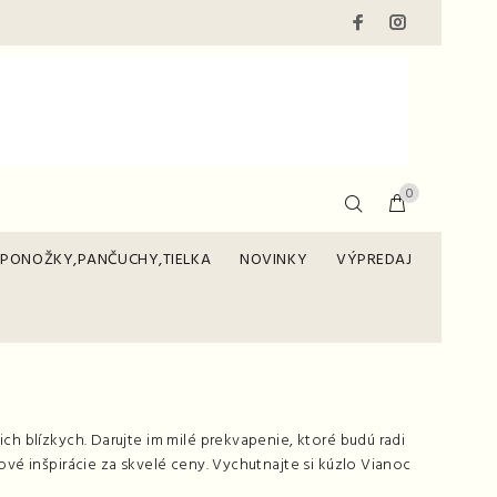
0
PONOŽKY,PANČUCHY,TIELKA
NOVINKY
VÝPREDAJ
ch blízkych. Darujte im milé prekvapenie, ktoré budú radi
ové inšpirácie za skvelé ceny. Vychutnajte si kúzlo Vianoc