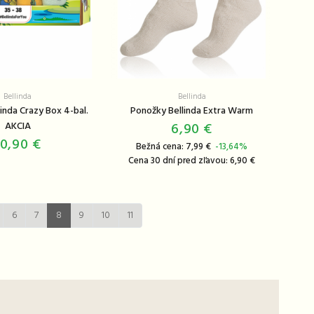
Bellinda
Bellinda
inda Crazy Box 4-bal.
Ponožky Bellinda Extra Warm
AKCIA
6,90 €
10,90 €
Bežná cena: 7,99 €
-13,64%
Cena 30 dní pred zľavou: 6,90 €
6
7
8
9
10
11